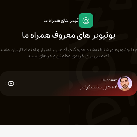
کنید مرسی از خدما
شون 🙏🏻😍❤️
گیمر های همراه ما
۱۵ مرداد ۱۴۰۵
یوتیوبر های معروف همراه ما
عارف دانش
ا یوتیوبرهای شناخته‌شده حوزه گیم، گواهی بر اعتبار و اعتماد کاربران ماست
تضمینی برای خریدی مطمئن و حرفه‌ای است.
فوق‌العاده هر ثانیه 
روز بدون معطلی یو
دمتون گرم😍🫶
HypoAim
۱۰۲
هزار سابسکرایبر
۱۵ مرداد ۱۴۰۵
علی سپاهیان
راضی
۱۵ مرداد ۱۴۰۵