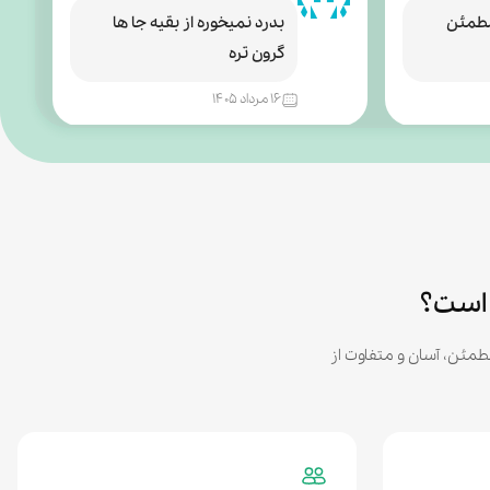
مطمئن
بدرد نمیخوره از بقیه جا ها
گرون تره
۱۶ مرداد ۱۴۰۵
صالح سخی زاده
۵ / ۵
۱ / ۵
ول میکشه
عالییییی پر برکت 😂💙💙
۱۵ مرداد ۱۴۰۵
 است؟
عمران مزارزایی
۵ / ۵
۵ / ۵
امن، و پشتیبانی حرفه‌ای ۲۴ ساعته، تجربه‌ای مطمئن، آسان و متفاوت از
یکنم در
عالی
ین سرعت و
 نداره⚡✅
۱۵ مرداد ۱۴۰۵