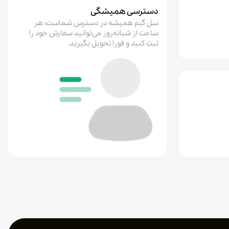
دسترسی همیشگی
سل گیم همیشه در دسترس شماست؛ هر
علیرضا صبوح
ساعت از شبانه‌روز می‌توانید سفارش خود را
۱ / ۵
۵ / ۵
ثبت کنید و فورا تحویل بگیرید.
خرید یوسی
من زدم نمی‌ده انکار تبره
۱۵ مرداد ۱۴۰۵
یاسین خوشبخت
۵ / ۵
۵ / ۵
 میدم
چیزی ک هایپو بکشو بگیره
قطعا خفنه♥️
۱۵ مرداد ۱۴۰۵
علی بوستانی
۵ / ۵
۵ / ۵
وسی شارژ
سرعتش عالیه