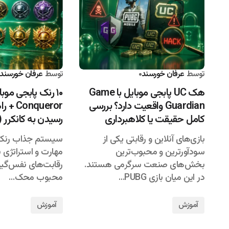
توسط
عرفان خورسند
۱۴۰۵/۰۴/۲۵
توسط
عرفان خورسند
هک UC پابجی موبایل با Game
Guardian واقعیت دارد؟ بررسی
nqueror
کامل حقیقت یا کلاهبرداری
رسیدن به کانکرر (۲۰۲۶)
بازی‌های آنلاین و رقابتی یکی از
سیستم جذاب رنک پ
سودآورترین و محبوب‌ترین
مهارت و استراتژی با
بخش‌های صنعت سرگرمی هستند.
رقابت‌های نفس‌گیر 
در این میان بازی PUBG…
محبوب محک…
آموزش
آموزش