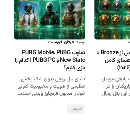
۱۴۰۵/۰۴/۲۳
توسط
عرفان خورسند
۱۴۰۵/۰۴/۲۰
۱۰ رنک پابجی موبایل از Bronze تا
تفاوت PUBG Mobile، PUBG
Co + راهنمای کامل
New State و PUBG PC | کدام را
بازی کنیم؟
ابجی موبایل،
دنیای بتل رویال بدون شک بخش
زیکنان را در
عظیمی از هویت و محبوبیت کنونی
این بتل رویال
خود را مدیون فرنچایز پابجی است.…
آموزش