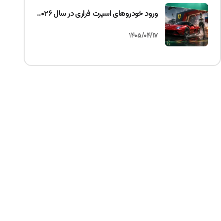
ورود خودروهای اسپرت فراری در سال ۲۰۲۶ به PUBG Mobile | ایونت Speed Drift پابجی موبایل
۱۴۰۵/۰۴/۱۷