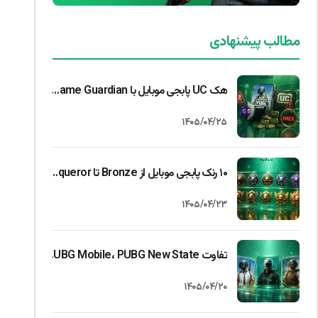
مطالب پیشنهادی
هک UC پابجی موبایل با Game Guardian واقعیت دارد؟ بررسی کامل حقیقت یا کلاهبرداری
۱۴۰۵/۰۴/۲۵
۱۰ رنک پابجی موبایل از Bronze تا Conqueror + راهنمای کامل رسیدن به کانکرر (۲۰۲۶)
۱۴۰۵/۰۴/۲۳
تفاوت PUBG Mobile، PUBG New State و PUBG PC | کدام را بازی کنیم؟
۱۴۰۵/۰۴/۲۰