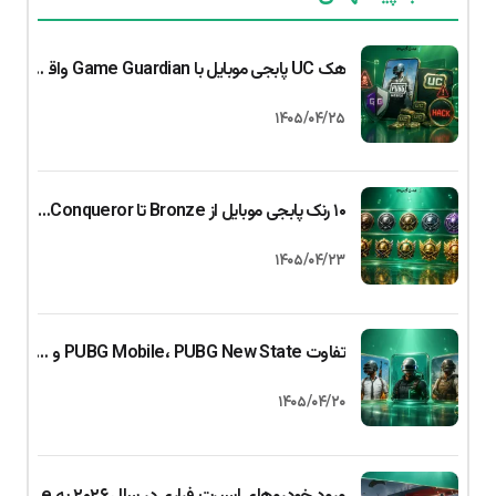
هک UC پابجی موبایل با Game Guardian واقعیت دارد؟ بررسی کامل حقیقت یا کلاهبرداری
۱۴۰۵/۰۴/۲۵
۱۰ رنک پابجی موبایل از Bronze تا Conqueror + راهنمای کامل رسیدن به کانکرر (۲۰۲۶)
۱۴۰۵/۰۴/۲۳
تفاوت PUBG Mobile، PUBG New State و PUBG PC | کدام را بازی کنیم؟
۱۴۰۵/۰۴/۲۰