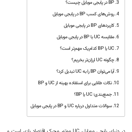
BP در پابجی موبایل چیست؟
روش‌های کسب BP در پابجی موبایل
کاربردهای BP در پابجی موبایل
مقایسه UC با BP در پابجی موبایل
UC یا BP کدام‌یک مهم‌تر است؟
چگونه UC ارزان‌تر بخریم؟
آیا می‌توان BP را به UC تبدیل کرد؟
نکات طلایی برای استفاده بهینه از UC و BP
جمع‌بندی؛ UC یا BP؟
سوالات متداول درباره UC و BP در پابجی موبایل
در دنیای پابجی موبایل، UC موتور محرک اقتصاد بازی است و